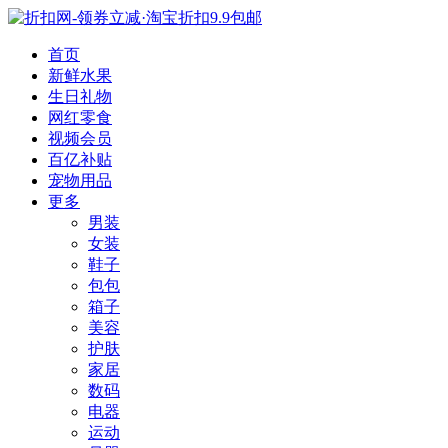
首页
新鲜水果
生日礼物
网红零食
视频会员
百亿补贴
宠物用品
更多
男装
女装
鞋子
包包
箱子
美容
护肤
家居
数码
电器
运动