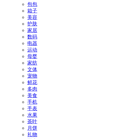
包包
箱子
美容
护肤
家居
数码
电器
运动
母婴
家纺
文体
宠物
鲜花
多肉
美食
手机
手表
水果
茶叶
月饼
礼物