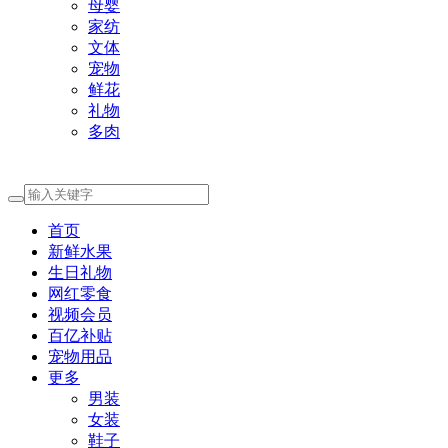
母婴
家纺
文体
宠物
鲜花
礼物
多肉
首页
新鲜水果
生日礼物
网红零食
视频会员
百亿补贴
宠物用品
更多
男装
女装
鞋子