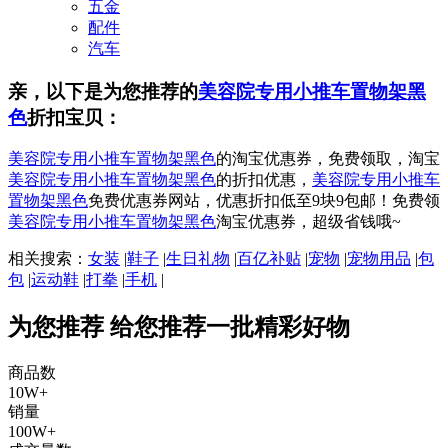
五金
配件
汽车
亲，以下是为您推荐的
美容院专用小推车置物架黑
色
折扣宝贝：
美容院专用小推车置物架黑色
的淘宝优惠券，免费领取，淘宝
美容院专用小推车置物架黑色
的折扣优惠，
美容院专用小推车
置物架黑色
免费优惠券网站，优惠折扣低至9块9包邮！免费领
美容院专用小推车置物架黑色
淘宝优惠券，超级省钱哦~
相关搜索：
女装
|
鞋子
|
生日礼物
|
百亿补贴
|
宠物
|
宠物用品
|
包
包
|
运动鞋
|
打拳
|
手机
|
为您推荐
给您推荐一批精彩好物
商品数
10W+
销量
100W+