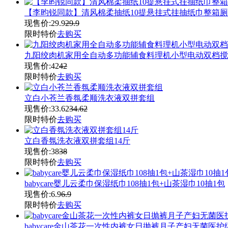
【李昀锐同款】清风棉柔抽纸10提悬挂式挂抽纸巾整箱厕
现售价:
29.9
29.9
限时特价
去购买
九阳绞肉机家用全自动多功能辅食料理机小型电动双档搅
现售价:
42
42
限时特价
去购买
立白小苍兰香氛柔顺洗衣液双拼套组
现售价:
33.62
34.62
限时特价
去购买
立白香氛洗衣液双拼套组14斤
现售价:
38
38
限时特价
去购买
babycare婴儿云柔巾保湿纸巾108抽1包+山茶湿巾10抽1包
现售价:
6.9
6.9
限时特价
去购买
babycare金山茶花一次性内裤女日抛裤月子产妇无菌医护