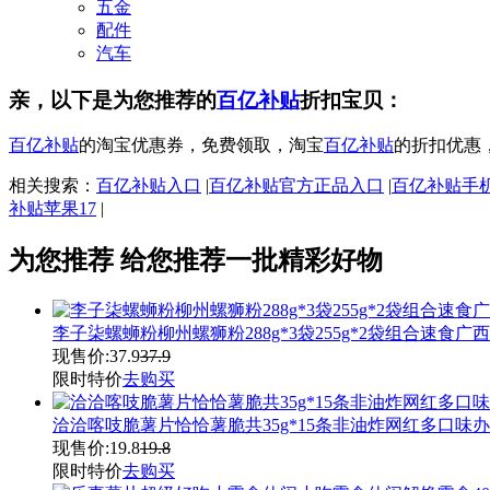
五金
配件
汽车
亲，以下是为您推荐的
百亿补贴
折扣宝贝：
百亿补贴
的淘宝优惠券，免费领取，淘宝
百亿补贴
的折扣优惠
相关搜索：
百亿补贴入口
|
百亿补贴官方正品入口
|
百亿补贴手
补贴苹果17
|
为您推荐
给您推荐一批精彩好物
李子柒螺蛳粉柳州螺狮粉288g*3袋255g*2袋组合速食广西
现售价:
37.9
37.9
限时特价
去购买
洽洽喀吱脆薯片恰恰薯脆共35g*15条非油炸网红多口味
现售价:
19.8
19.8
限时特价
去购买