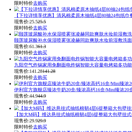
限时特价
去购买
【下拉详情享优惠】清风棉柔原木抽纸4层80抽24包纸巾
现售价:
25.5
25.5
限时特价
去购买
颐莲玻尿酸补水保湿喷雾张凌赫同款爽肤水妆前湿敷洗面
现售价:
61.3
61.3
限时特价
去购买
九阳空气炸锅家用免翻面电炸锅智能大容量电烤箱多功能
现售价:
141.28
141.28
限时特价
去购买
伊利官方旗舰店臻浓牛奶20盒/臻浓高钙16盒/Mini臻浓20
现售价:
44.9
44.9
限时特价
去购买
【加大M码】维达悬挂式抽纸棉韧4层6提整箱大包壁挂
现售价:
29.9
29.9
限时特价
去购买