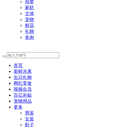
母婴
家纺
文体
宠物
鲜花
礼物
多肉
首页
新鲜水果
生日礼物
网红零食
视频会员
百亿补贴
宠物用品
更多
男装
女装
鞋子