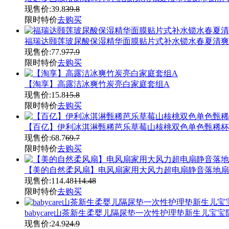
现售价:
39.8
39.8
限时特价
去购买
福瑞达颐莲玻尿酸保湿精华面膜贴片式补水锁水春夏清爽
现售价:
77.9
77.9
限时特价
去购买
【淘享】高露洁冰爽竹炭亮白家庭套组A
现售价:
15.8
15.8
限时特价
去购买
【百亿】伊利冰淇淋甄稀芭乐草莓山核桃双色单色甄稀杯
现售价:
68.7
69.7
限时特价
去购买
【美的自然柔风扇】电风扇家用大风力超电扇静音落地扇
现售价:
114.48
114.48
限时特价
去购买
babycare山茶新生柔婴儿隔尿垫一次性护理垫新生儿宝
现售价:
24.9
24.9